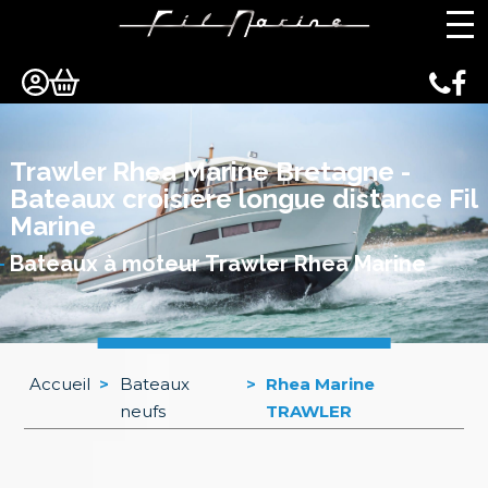
Panneau de gestion des cookies
Trawler Rhea Marine Bretagne -
Bateaux croisière longue distance Fil
Marine
Bateaux à moteur Trawler Rhea Marine
Accueil
>
Bateaux
>
Rhea Marine
neufs
TRAWLER