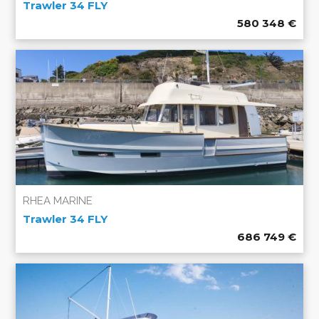
Trawler 34 FLY
580 348
€
RHEA MARINE
Trawler 34 FLY
686 749
€