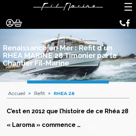
Panneau de gestion des cookies
Renaissance en Mer : Refit d'un
RHEA MARINE 28 Timonier par le
Chantier Fil-Marine
Accueil
>
Refit
>
RHEA 28
C’est en 2012 que l’histoire de ce Rhéa 28
« Laroma » commence …