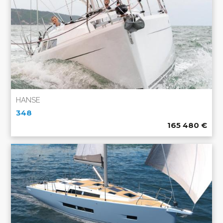
HANSE
348
165 480
€