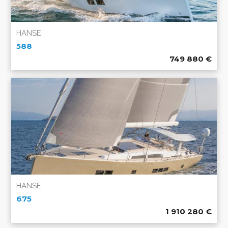
HANSE
588
749 880
€
HANSE
675
1 910 280
€