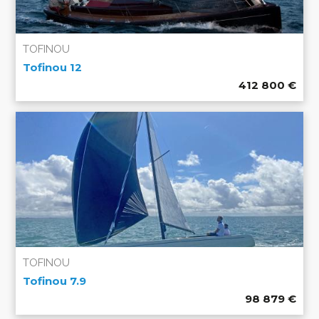
TOFINOU
Tofinou 12
412 800
€
TOFINOU
Tofinou 7.9
98 879
€