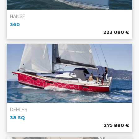
HANSE
360
223 080
€
DEHLER
38 SQ
275 880
€