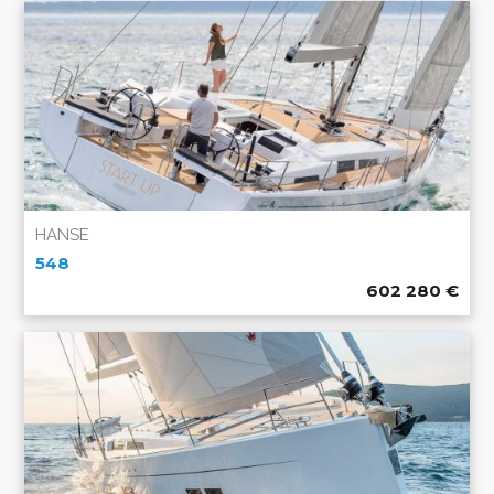
HANSE
548
602 280
€