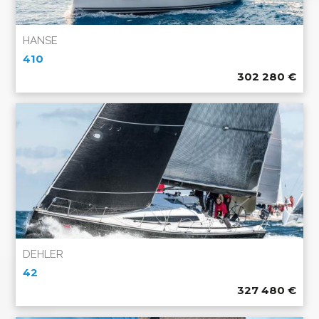
HANSE
410
302 280
€
DEHLER
42
327 480
€