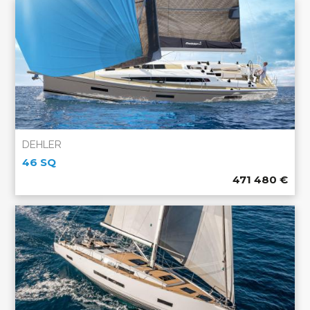
DEHLER
46 SQ
471 480
€