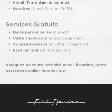
Email
:
Formulaire de contact
Horaires
: Lundi-Samedi 9h-18h
Services Gratuits
Devis personnalisé
sous 48h
Visite showroom
sans engagement
Conseil expert
selon votre programme
Essai en mer
sur rendez-vous
Naviguez en toute sérénité avec Fil Marine, votre
partenaire voilier depuis 2009.