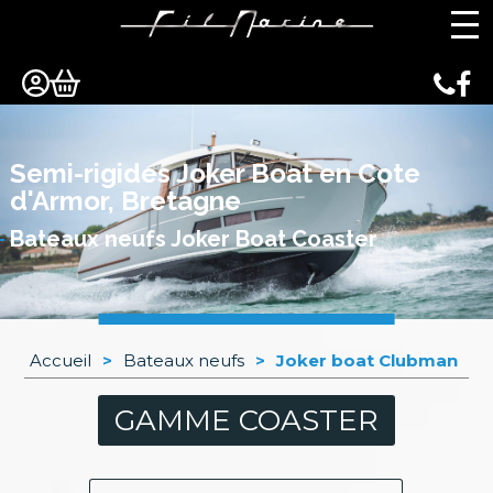
Panneau de gestion des cookies
Semi-rigides Joker Boat en Cote
d'Armor, Bretagne
Bateaux neufs Joker Boat Coaster
Accueil
>
Bateaux neufs
>
Joker boat Clubman
GAMME COASTER