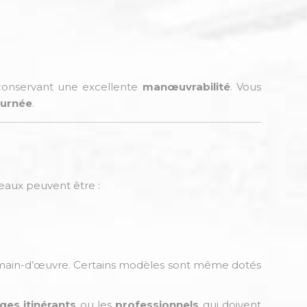
 conservant une excellente
manœuvrabilité
. Vous
ournée
.
teaux peuvent être :
 main-d’œuvre. Certains modèles sont même dotés
ges itinérants
ou les
professionnels
qui doivent