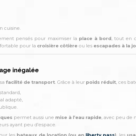
 cuisine.
ement pensés pour maximiser la
place à bord
, tout en
nfortable pour la
croisière côtière
ou les
escapades à la j
ckage inégalée
 sa
facilité de transport
. Grâce à leur
poids réduit
, ces ba
standard,
al adapté,
ublique.
iques
permet aussi une
mise à l’eau rapide
, avec peu de
ateurs ayant peu d’espace.
our les
bateaux de location (ou en
liberty pass
)
, les
usa