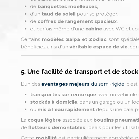
de
banquettes moelleuses
,
d’un
taud de soleil
pour se protéger,
de
coffres de rangement spacieux
,
et parfois même d’une
cabine
avec WC et coin
Certains
modèles Salpa et Zodiac
sont spécial
bénéficiez ainsi d’un
véritable espace de vie
, co
5. Une facilité de transport et de sto
L’un des
avantages majeurs
du semi-rigide
, c’est
transportés sur remorque
avec un véhicule 
stockés à domicile
, dans un garage ou un loc
ou
mis à l’eau rapidement
depuis une cale p
La
coque légère
associée aux
boudins pneumat
de
flotteurs démontables
, idéals pour les utilis
Cette
mobilité
est particulièrement appréciée p