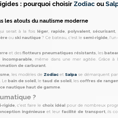
gides : pourquoi choisir
Zodiac
ou
Sal
ous les atouts du nautisme moderne
ui serait à la fois
léger
,
rapide
,
polyvalent
,
sécurisant
,
ière
ou
ski nautique
? Ce bateau, c’est le
semi-rigide
, l’u
erre
et des
flotteurs pneumatiques résistants
, les
bateau
té incomparable
, même dans une mer agitée. Grâce à 
mation de carburant
.
isme
, les modèles de
Zodiac
et
Salpa
se démarquent par
. Le
bain de soleil
, le
taud de soleil
, les
coffres de range
nce nautique haut de gamme
.
eumatique ?
-rigide
, c’est faire le
choix idéal
pour de nombreux prog
onception ingénieuse
et leur
facilité de transport
, ils