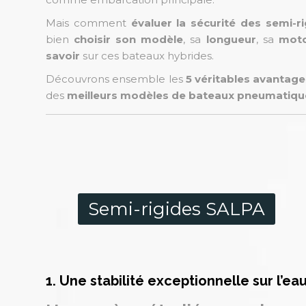
Mais comment
évaluer la sécurité des semi-r
bien
choisir son modèle
, sa
longueur
, sa
moto
savoir
sur ces bateaux hybrides.
Découvrons ensemble les
5 véritables avantage
des
meilleurs modèles de bateaux pneumatiqu
Semi-rigides SALPA
1. Une stabilité exceptionnelle sur l’