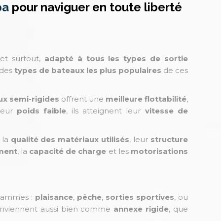
pa
pour naviguer en toute liberté
 et surtout,
adapté à tous les types de sortie
n des
types de bateaux les plus populaires
de ces
x semi-rigides
offrent une
meilleure flottabilité
,
leur
poids faible
, ils atteignent leur
vitesse de
 la
qualité des matériaux utilisés
, leur
structure
ment
, la
capacité de charge
et les
motorisations
rammes :
plaisance
,
pêche
,
sorties sportives
, ou
 conviennent aussi bien comme
annexe rigide
, que