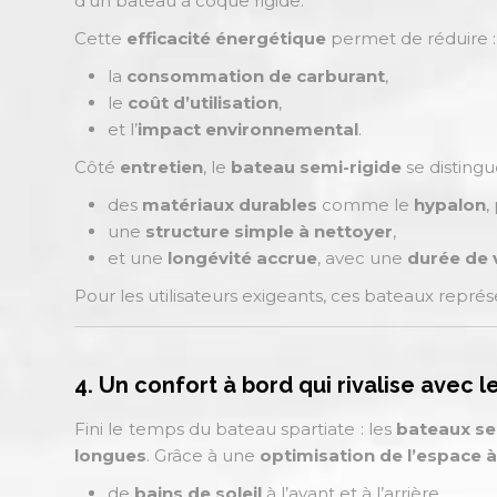
d’un bateau à coque rigide.
Cette
efficacité énergétique
permet de réduire :
la
consommation de carburant
,
le
coût d’utilisation
,
et l’
impact environnemental
.
Côté
entretien
, le
bateau semi-rigide
se distingu
des
matériaux durables
comme le
hypalon
,
une
structure simple à nettoyer
,
et une
longévité accrue
, avec une
durée de
Pour les utilisateurs exigeants, ces bateaux repr
4. Un confort à bord qui rivalise avec l
Fini le temps du bateau spartiate : les
bateaux se
longues
. Grâce à une
optimisation de l’espace 
de
bains de soleil
à l’avant et à l’arrière,