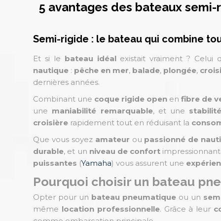
5 avantages des bateaux semi-ri
Semi-rigide : le bateau qui combine t
Et si le
bateau idéal
existait vraiment ? Celui q
nautique
:
pêche en mer
,
balade
,
plongée
,
crois
dernières années.
Combinant une
coque rigide open
en
fibre de v
une
maniabilité remarquable
, et une
stabili
croisière
rapidement tout en réduisant la
consom
Que vous soyez
amateur
ou
passionné de naut
durable
, et un
niveau de confort
impressionnant
puissantes
(
Yamaha
) vous assurent une
expérie
Pourquoi choisir un bateau pn
Opter pour un
bateau pneumatique
ou un
semi
même
location professionnelle
. Grâce à leur
c
comme embarcation principale.