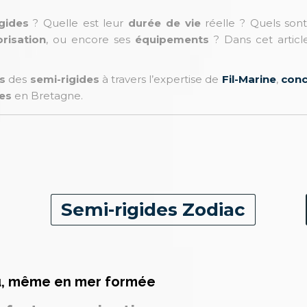
igides
? Quelle est leur
durée de vie
réelle ? Quels son
risation
, ou encore ses
équipements
? Dans cet articl
s
des
semi-rigides
à travers l’expertise de
Fil-Marine
,
conc
es
en Bretagne.
Semi-rigides Zodiac
eau, même en mer formée