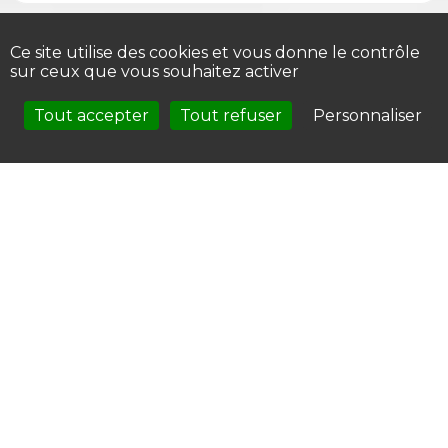
Ce site utilise des cookies et vous donne le contrôle
sur ceux que vous souhaitez activer
Tout accepter
Tout refuser
Personnaliser
J'accepte que mes données personnelles soient
collectées et utilisées par Fil Marine aux fins de répondre
à ma demande. Je comprends que mes données seront
traitées conformément à la politique de confidentialité