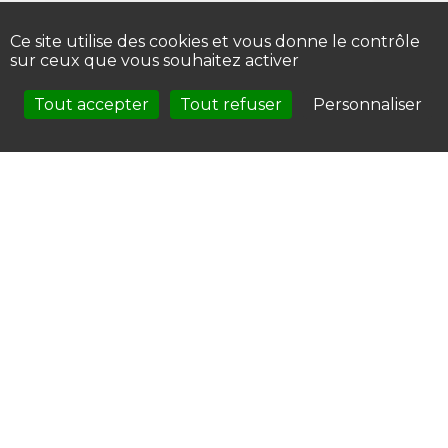
Ce site utilise des cookies et vous donne le contrôle
sur ceux que vous souhaitez activer
Tout accepter
Tout refuser
Personnaliser
J'accepte que mes données personnelles soient
collectées et utilisées par Fil Marine aux fins de répondre
à ma demande. Je comprends que mes données seront
traitées conformément à la politique de confidentialité
de Fil Marine