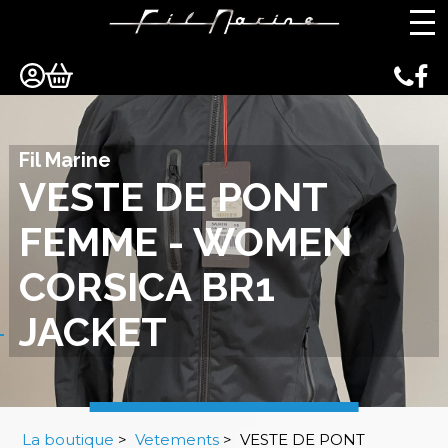
Panneau de gestion des cookies
Fil Marine
VESTE DE PONT
FEMME - WOMEN
CORSICA BR1
JACKET
La boutique
>
Vetements
>
VESTE DE PONT