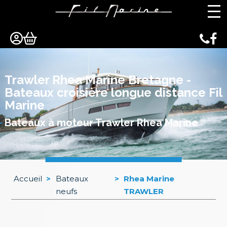
Panneau de gestion des cookies
Trawler Rhea Marine Bretagne -
Bateaux croisière longue distance Fil
Marine
Bateaux à moteur Trawler Rhea Marine
Accueil
>
Bateaux
>
Rhea Marine
neufs
TRAWLER