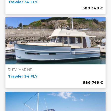
Trawler 34 FLY
580 348
€
RHEA MARINE
Trawler 34 FLY
686 749
€